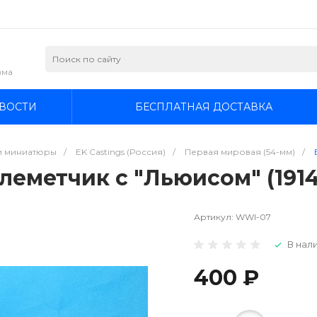
зма
ВОСТИ
БЕСПЛАТНАЯ ДОСТАВКА
и миниатюры
/
EK Castings (Россия)
/
Первая мировая (54-мм)
/
леметчик с "Льюисом" (1914
Артикул:
WWI-07
В нали
400 ₽