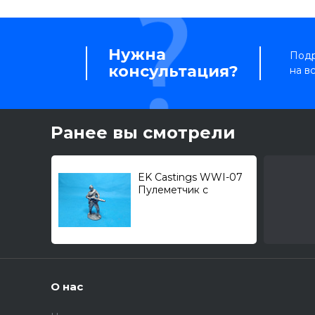
Нужна
Подр
консультация?
на в
Ранее вы смотрели
EK Castings WWI-07
Пулеметчик с
"Льюисом" (1914-1917)
О нас