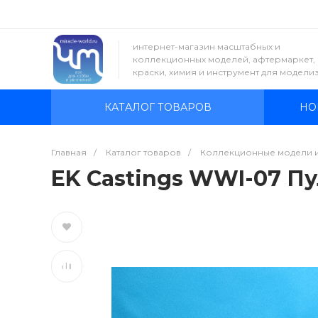
интернет-магазин масштабных и
коллекционных моделей, афтермаркет,
краски, химия и инструмент для модели
КАТАЛОГ ТОВАРОВ
НО
Главная
/
Каталог товаров
/
Коллекционные модели 
EK Castings WWI-07 Пу