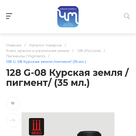
Главная
/
Каталог товаров
/
Клеи, краски и различная химия
/
128 (Россия)
/
Пигменты / Pigments
/
128 G-08 Курская земля /пигмент/ (35 мл.)
128 G-08 Курская земля /
пигмент/ (35 мл.)