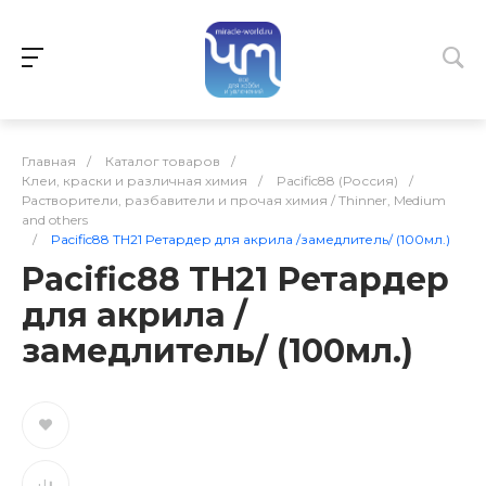
Главная
/
Каталог товаров
/
Клеи, краски и различная химия
/
Pacific88 (Россия)
/
Растворители, разбавители и прочая химия / Thinner, Medium
and others
/
Pacific88 TH21 Ретардер для акрила /замедлитель/ (100мл.)
Pacific88 TH21 Ретардер
для акрила /
замедлитель/ (100мл.)