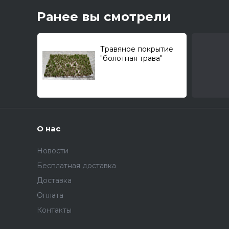
Ранее вы смотрели
Травяное покрытие
"болотная трава"
(высота 5 мм, цвет
весенний зеленый
(размер листа 5,5х5,5-
см.)
О нас
Новости
Бесплатная доставка
Доставка
Оплата
Контакты