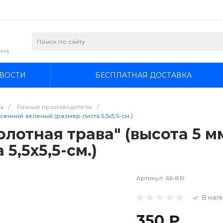
зма
ВОСТИ
БЕСПЛАТНАЯ ДОСТАВКА
а
/
Разные производители
/
сенний зеленый (размер листа 5,5х5,5-см.)
лотная трава" (высота 5 м
5,5х5,5-см.)
Артикул:
66-819
В нали
350 ₽