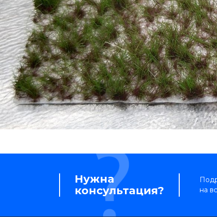
Нужна
Подр
консультация?
на в