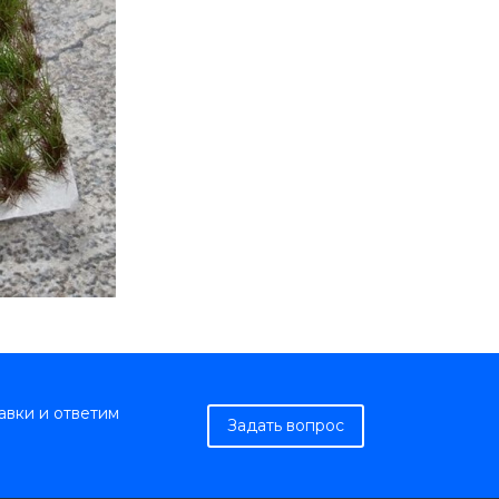
авки и ответим
Задать вопрос