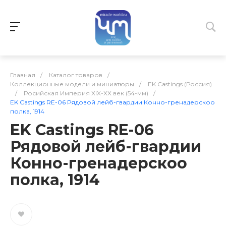
Главная
/
Каталог товаров
/
Коллекционные модели и миниатюры
/
EK Castings (Россия)
/
Росийская Империя XIX-XX век (54-мм)
/
EK Castings RE-06 Рядовой лейб-гвардии Конно-гренадерскоо
полка, 1914
EK Castings RE-06
Рядовой лейб-гвардии
Конно-гренадерскоо
полка, 1914