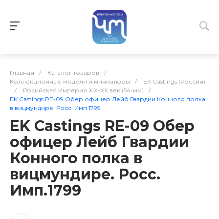
Главная
/
Каталог товаров
/
Коллекционные модели и миниатюры
/
EK Castings (Россия)
/
Росийская Империя XIX-XX век (54-мм)
/
EK Castings RE-09 Обер офицер Лейб Гвардии Конного полка
в вицмундире. Росс. Имп.1799
EK Castings RE-09 Обер
офицер Лейб Гвардии
Конного полка в
вицмундире. Росс.
Имп.1799