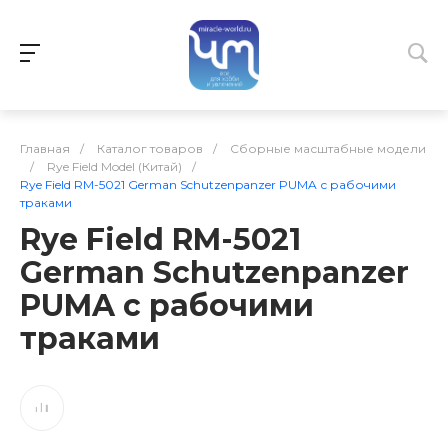
Главная
/
Каталог товаров
/
Сборные масштабные модели
/
Rye Field Model (Китай)
/
Rye Field RM-5021 German Schutzenpanzer PUMA с рабочими
траками
Rye Field RM-5021
German Schutzenpanzer
PUMA с рабочими
траками