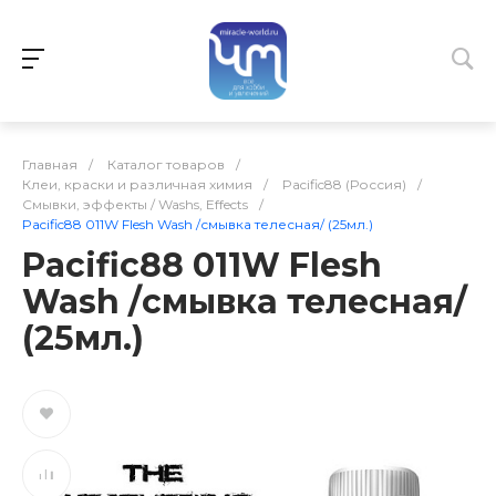
Главная
/
Каталог товаров
/
Клеи, краски и различная химия
/
Pacific88 (Россия)
/
Смывки, эффекты / Washs, Effects
/
Pacific88 011W Flesh Wash /смывка телесная/ (25мл.)
Pacific88 011W Flesh
Wash /смывка телесная/
(25мл.)