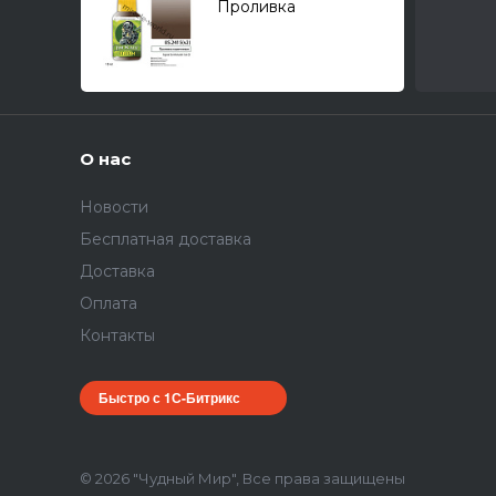
Проливка
коричневая "Agrax
Earthshade" ver.2
(18мл.)
О нас
Новости
Бесплатная доставка
Доставка
Оплата
Контакты
Быстро с 1С-Битрикс
© 2026 "Чудный Мир", Все права защищены