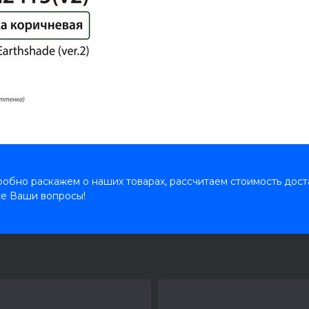
обно раскажем о наших товарах, рассчитаем стоимость дост
се Ваши вопросы!