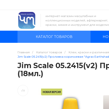
интернет-магазин масштабных и
коллекционных моделей, афтермаркет,
краски, химия и инструмент для модели
КАТАЛОГ ТОВАРОВ
НО
Главная
/
Каталог товаров
/
Клеи, краски и различна
Jim Scale 05.2415(v2) Проливка коричневая "Agrax Earthshade"
Jim Scale 05.2415(v2) 
(18мл.)