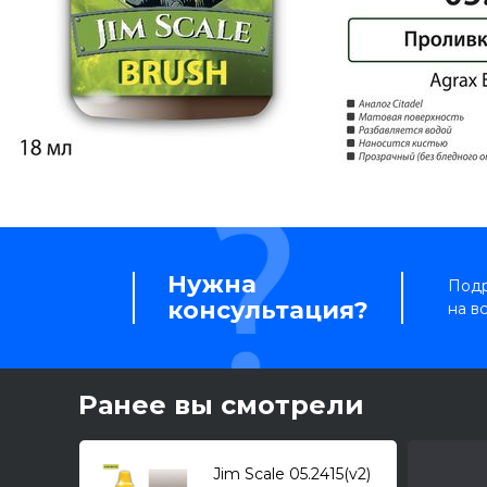
Нужна
Подр
консультация?
на в
Ранее вы смотрели
Jim Scale 05.2415(v2)