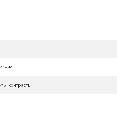
 химия
кты, контрасты