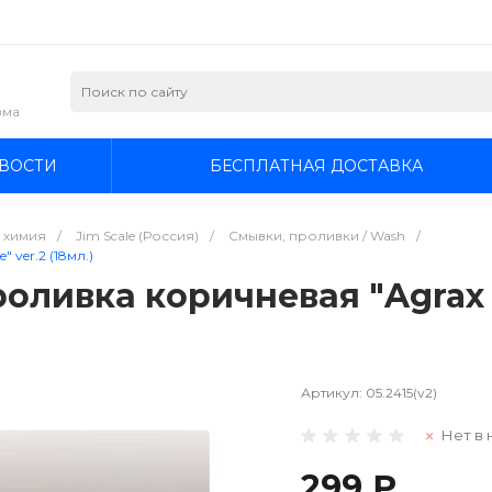
зма
ВОСТИ
БЕСПЛАТНАЯ ДОСТАВКА
я химия
/
Jim Scale (Россия)
/
Смывки, проливки / Wash
/
 ver.2 (18мл.)
Проливка коричневая "Agrax 
Артикул:
05.2415(v2)
Нет в 
299 ₽