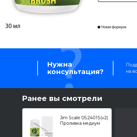
Нужна
Подр
консультация?
на в
Ранее вы смотрели
Jim Scale 05.2401S(v2)
Проливка медиум
ver.2 (30мл.)