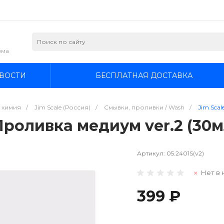
зма
ВОСТИ
БЕСПЛАТНАЯ ДОСТАВКА
я химия
/
Jim Scale (Россия)
/
Смывки, проливки / Wash
/
Jim Scal
 Проливка медиум ver.2 (30м
Артикул:
05.2401S(v2)
Нет в 
399 ₽