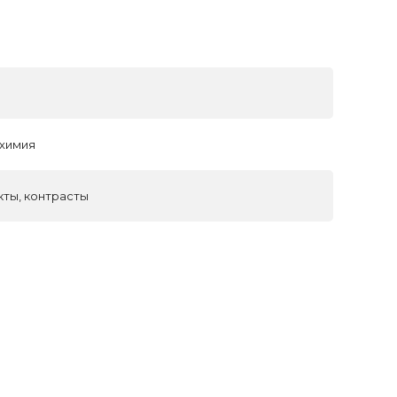
 химия
кты, контрасты