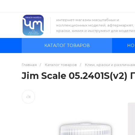
интернет-магазин масштабных и
коллекционных моделей, афтермаркет,
краски, химия и инструмент для модели
КАТАЛОГ ТОВАРОВ
НО
Главная
/
Каталог товаров
/
Клеи, краски и различна
Jim Scale 05.2401S(v2)