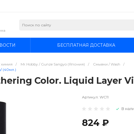
зма
ВОСТИ
БЕСПЛАТНАЯ ДОСТАВКА
я химия
/
Mr.Hobby / Gunze Sangyo (Япония)
/
Смывки / Wash
/
/ (40мл.)
ring Color. Liquid Layer Vi
Артикул:
WC11
В нали
824 ₽