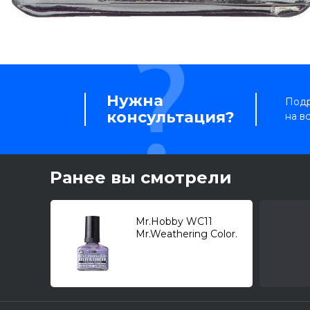
Нужна
Подр
консультация?
на в
Ранее вы смотрели
Mr.Hobby WC11
Mr.Weathering Color.
Liquid Layer Violet,
смывка/ (40мл.)