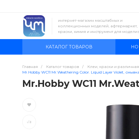
интернет-магазин масштабных и
коллекционных моделей, афтермаркет,
краски, химия и инструмент для модели
КАТАЛОГ ТОВАРОВ
НО
Главная
/
Каталог товаров
/
Клеи, краски и различна
Mr.Hobby WC11 Mr.Weathering Color. Liquid Layer Violet, смывка
Mr.Hobby WC11 Mr.Weathe