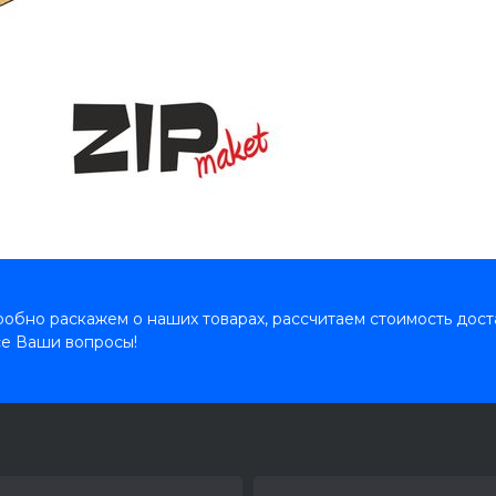
обно раскажем о наших товарах, рассчитаем стоимость дост
се Ваши вопросы!