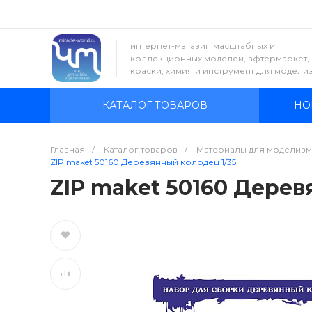
интернет-магазин масштабных и
коллекционных моделей, афтермаркет,
краски, химия и инструмент для модели
КАТАЛОГ ТОВАРОВ
НО
Главная
/
Каталог товаров
/
Материалы для моделизм
ZIP maket 50160 Деревянный колодец 1/35
ZIP maket 50160 Дерев