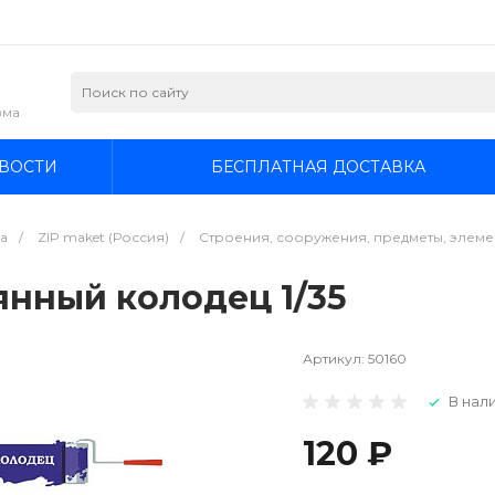
зма
ВОСТИ
БЕСПЛАТНАЯ ДОСТАВКА
а
/
ZIP maket (Россия)
/
Строения, сооружения, предметы, элеме
янный колодец 1/35
Артикул:
50160
В нали
120 ₽