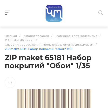
Главная
/
Каталог товаров
/
Материалы для моделизма
/
ZIP maket (Россия)
/
Строения, сооружения, предметы, элементы для диорам
/
ZIP maket 65181 Набор покрытий "Обои" 1/35
ZIP maket 65181 Набор
покрытий "Обои" 1/35