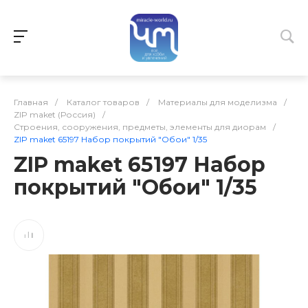
Главная
/
Каталог товаров
/
Материалы для моделизма
/
ZIP maket (Россия)
/
Строения, сооружения, предметы, элементы для диорам
/
ZIP maket 65197 Набор покрытий "Обои" 1/35
ZIP maket 65197 Набор
покрытий "Обои" 1/35