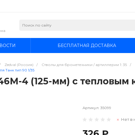
зма
ВОСТИ
БЕСПЛАТНАЯ ДОСТАВКА
/
Zedval (Россия)
/
Стволы для бронетехники / артиллерии 1: 35
/
я Танк тип 90 1/35
А46М-4 (125-мм) с тепловым
Артикул:
35099
Нет в 
326 ₽