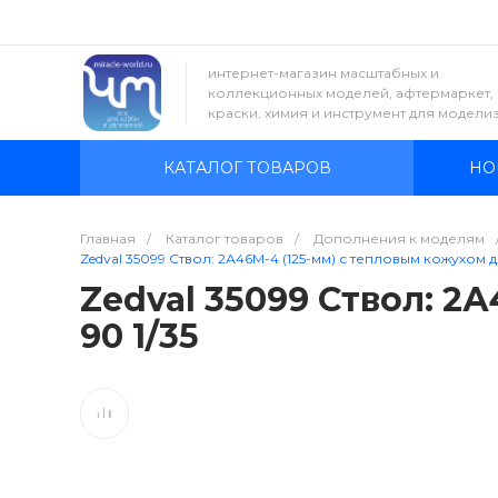
интернет-магазин масштабных и
коллекционных моделей, афтермаркет,
краски, химия и инструмент для модели
КАТАЛОГ ТОВАРОВ
НО
Главная
/
Каталог товаров
/
Дополнения к моделям
Zedval 35099 Ствол: 2А46М-4 (125-мм) с тепловым кожухом дл
Zedval 35099 Ствол: 2
90 1/35