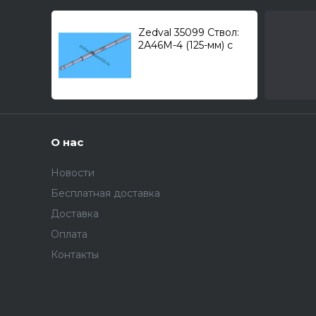
Zedval 35099 Ствол:
2А46М-4 (125-мм) с
тепловым кожухом
для Танк тип 90 1/35
О нас
Новости
Бесплатная доставка
Доставка
Оплата
Контакты