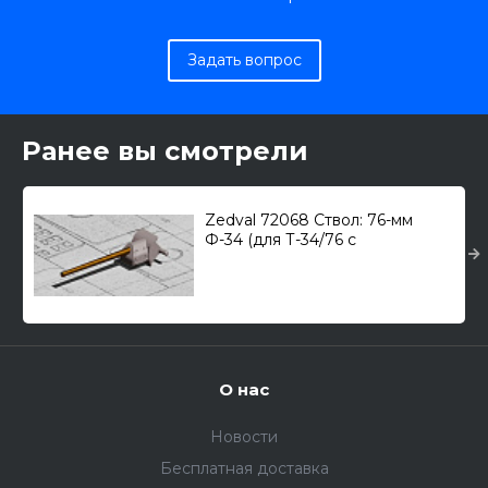
Задать вопрос
Ранее вы смотрели
Zedval 72068 Ствол: 76-мм
Ф-34 (для Т-34/76 с
бронемаской дляя "Звезда"
5011) 1/72
О нас
Новости
Бесплатная доставка