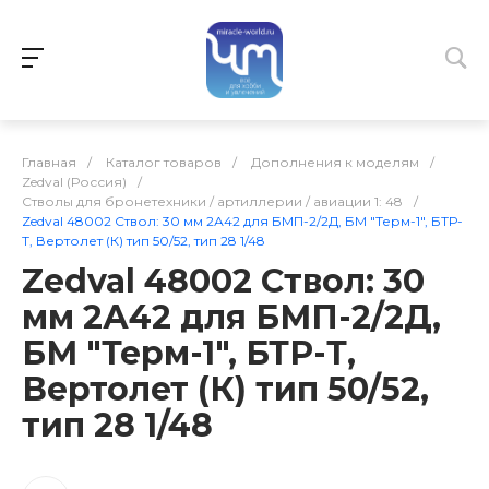
Главная
/
Каталог товаров
/
Дополнения к моделям
/
Zedval (Россия)
/
Стволы для бронетехники / артиллерии / авиации 1: 48
/
Zedval 48002 Ствол: 30 мм 2А42 для БМП-2/2Д, БМ "Терм-1", БТР-
Т, Вертолет (К) тип 50/52, тип 28 1/48
Zedval 48002 Ствол: 30
мм 2А42 для БМП-2/2Д,
БМ "Терм-1", БТР-Т,
Вертолет (К) тип 50/52,
тип 28 1/48