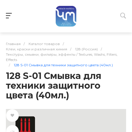
Главная
/
Каталог товаров
/
Клеи, краски и различная химия
/
128 (Россия)
/
Текстуры, смывки, фильтры, эффекты / Textures, Washs, Filters,
Effects
/
128 S-01 Смывка для техники защитного цвета (40мл.)
128 S-01 Смывка для
техники защитного
цвета (40мл.)