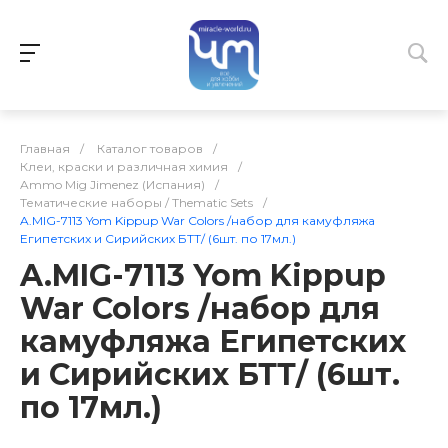
Главная
/
Каталог товаров
/
Клеи, краски и различная химия
/
Ammo Mig Jimenez (Испания)
/
Тематические наборы / Thematic Sets
/
A.MIG-7113 Yom Kippup War Colors /набор для камуфляжа
Египетских и Сирийских БТТ/ (6шт. по 17мл.)
A.MIG-7113 Yom Kippup
War Colors /набор для
камуфляжа Египетских
и Сирийских БТТ/ (6шт.
по 17мл.)