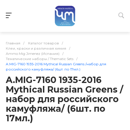
Главная
/
Каталог товаров
/
Клеи, краски и различная химия
/
Ammo Mig Jimenez (Испания)
/
Тематические наборы / Thematic Sets
/
A.MIG-7160 1935-2016 Mythical Russian Greens /набор для
российского камуфляжа/ (6шт. по 17мл.)
A.MIG-7160 1935-2016
Mythical Russian Greens /
набор для российского
камуфляжа/ (6шт. по
17мл.)