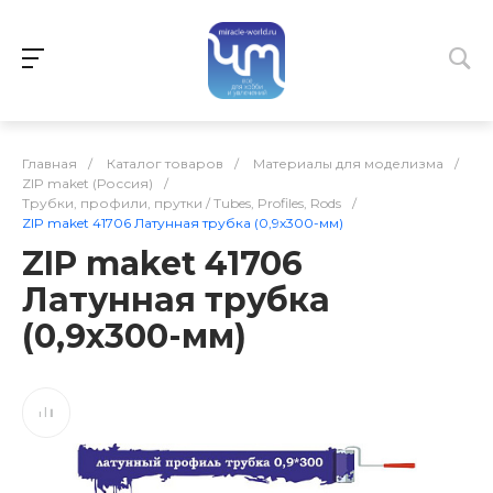
Главная
/
Каталог товаров
/
Материалы для моделизма
/
ZIP maket (Россия)
/
Трубки, профили, прутки / Tubes, Profiles, Rods
/
ZIP maket 41706 Латунная трубка (0,9х300-мм)
ZIP maket 41706
Латунная трубка
(0,9х300-мм)