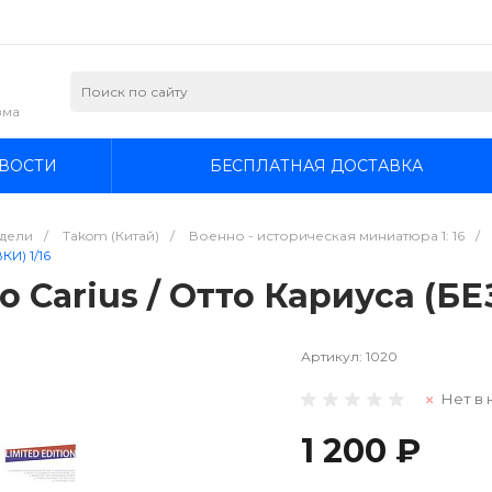
зма
ВОСТИ
БЕСПЛАТНАЯ ДОСТАВКА
дели
/
Takom (Китай)
/
Военно - историческая миниатюра 1: 16
/
И) 1/16
o Carius / Отто Кариуса (Б
Артикул:
1020
Нет в 
1 200 ₽