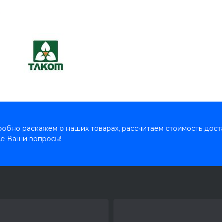
обно раскажем о наших товарах, рассчитаем стоимость дост
се Ваши вопросы!