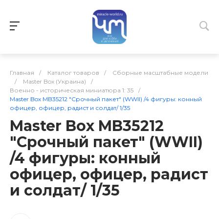
Главная
/
Каталог товаров
/
Сборные масштабные модели
/
Master Box (Украина)
/
Военно - историческая миниатюра 1: 35
/
Master Box MB35212 "Срочный пакет" (WWII) /4 фигуры: конный
офицер, офицер, радист и солдат/ 1/35
Master Box MB35212
"Срочный пакет" (WWII)
/4 фигуры: конный
офицер, офицер, радист
и солдат/ 1/35