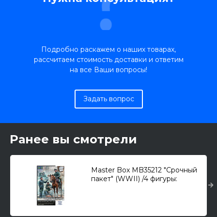
Подробно раскажем о наших товарах,
рассчитаем стоимость доставки и ответим
на все Ваши вопросы!
Задать вопрос
Ранее вы смотрели
Master Box MB35212 "Срочный
пакет" (WWII) /4 фигуры:
конный офицер, офицер,
радист и солдат/ 1/35