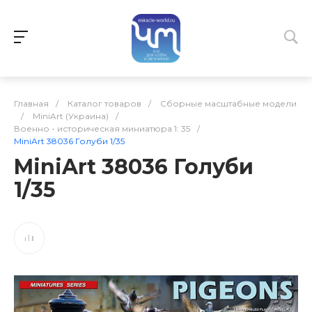
Главная
/
Каталог товаров
/
Сборные масштабные модели
/
MiniArt (Украина)
/
Военно - историческая миниатюра 1: 35
/
MiniArt 38036 Голуби 1/35
MiniArt 38036 Голуби
1/35