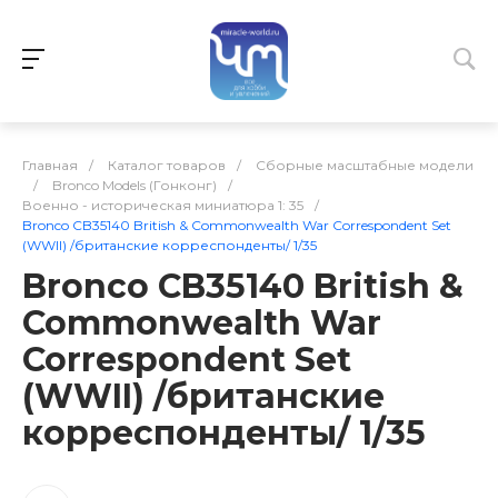
Главная
/
Каталог товаров
/
Сборные масштабные модели
/
Bronco Models (Гонконг)
/
Военно - историческая миниатюра 1: 35
/
Bronco CB35140 British & Commonwealth War Correspondent Set
(WWII) /британские корреспонденты/ 1/35
Bronco CB35140 British &
Commonwealth War
Correspondent Set
(WWII) /британские
корреспонденты/ 1/35