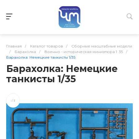
Главная
/
Каталог товаров
/
Сборные масштабные модели
/
Барахолка
/
Военно - историческая миниатюра 1: 35
/
Барахолка: Немецкие танкисты 1/35
Барахолка: Немецкие
танкисты 1/35