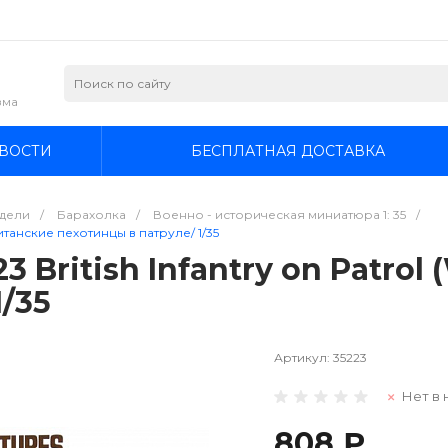
зма
ВОСТИ
БЕСПЛАТНАЯ ДОСТАВКА
дели
/
Барахолка
/
Военно - историческая миниатюра 1: 35
/
ританские пехотинцы в патруле/ 1/35
3 British Infantry on Patrol
/35
Артикул:
35223
Нет в 
808 ₽