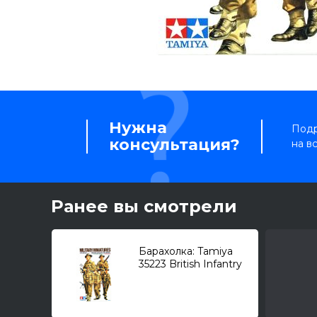
Нужна
Подр
консультация?
на в
Ранее вы смотрели
Барахолка: Tamiya
35223 British Infantry
on Patrol (WWII) /
британские
пехотинцы в патруле/
1/35