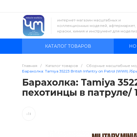
интернет-магазин масштабных и
коллекционных моделей, афтермаркет,
краски, химия и инструмент для модели
КАТАЛОГ ТОВАРОВ
НО
Главная
/
Каталог товаров
/
Сборные масштабные мо
Барахолка: Tamiya 35223 British Infantry on Patrol (WWII) /б
Барахолка: Tamiya 3522
пехотинцы в патруле/ 1