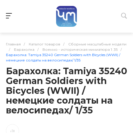
Главная
/
Каталог товаров
/
Сборные масштабные модели
/
Барахолка
/
Военно - историческая миниатюра 1: 35
/
Барахолка: Tamiya 35240 German Soldiers with Bicycles (WWII) /
немецкие солдаты на велосипедах/ 1/35
Барахолка: Tamiya 35240
German Soldiers with
Bicycles (WWII) /
немецкие солдаты на
велосипедах/ 1/35