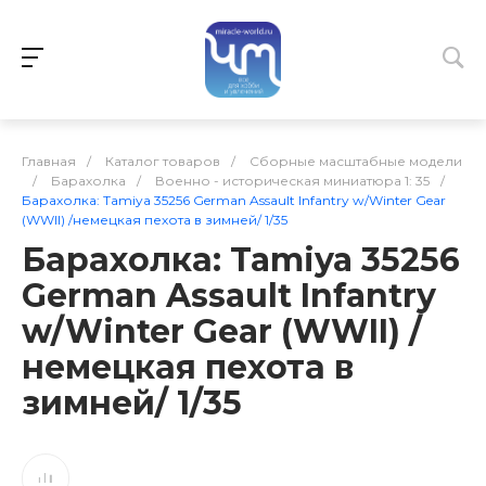
Главная
/
Каталог товаров
/
Сборные масштабные модели
/
Барахолка
/
Военно - историческая миниатюра 1: 35
/
Барахолка: Tamiya 35256 German Assault Infantry w/Winter Gear
(WWII) /немецкая пехота в зимней/ 1/35
Барахолка: Tamiya 35256
German Assault Infantry
w/Winter Gear (WWII) /
немецкая пехота в
зимней/ 1/35