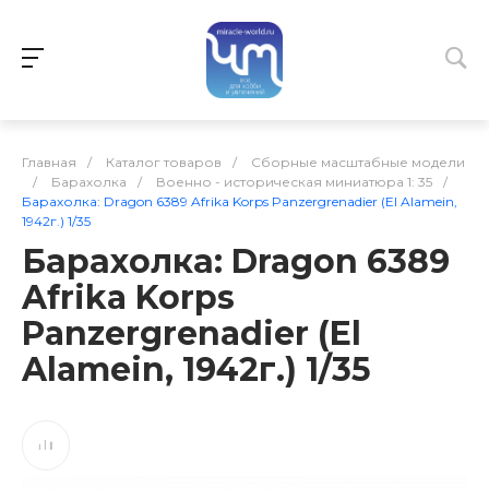
Главная
/
Каталог товаров
/
Сборные масштабные модели
/
Барахолка
/
Военно - историческая миниатюра 1: 35
/
Барахолка: Dragon 6389 Afrika Korps Panzergrenadier (El Alamein,
1942г.) 1/35
Барахолка: Dragon 6389
Afrika Korps
Panzergrenadier (El
Alamein, 1942г.) 1/35