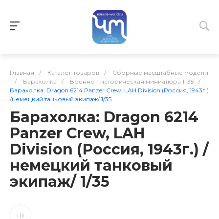
Главная
/
Каталог товаров
/
Сборные масштабные модели
/
Барахолка
/
Военно - историческая миниатюра 1: 35
/
Барахолка: Dragon 6214 Panzer Crew, LAH Division (Россия, 1943г.)
/немецкий танковый экипаж/ 1/35
Барахолка: Dragon 6214
Panzer Crew, LAH
Division (Россия, 1943г.) /
немецкий танковый
экипаж/ 1/35