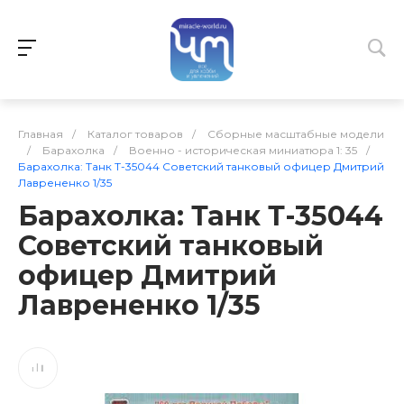
Главная
/
Каталог товаров
/
Сборные масштабные модели
/
Барахолка
/
Военно - историческая миниатюра 1: 35
/
Барахолка: Танк Т-35044 Советский танковый офицер Дмитрий
Лаврененко 1/35
Барахолка: Танк Т-35044
Советский танковый
офицер Дмитрий
Лаврененко 1/35