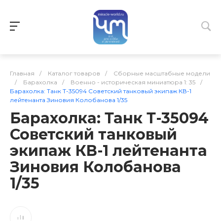
Главная
/
Каталог товаров
/
Сборные масштабные модели
/
Барахолка
/
Военно - историческая миниатюра 1: 35
/
Барахолка: Танк Т-35094 Советский танковый экипаж КВ-1
лейтенанта Зиновия Колобанова 1/35
Барахолка: Танк Т-35094
Советский танковый
экипаж КВ-1 лейтенанта
Зиновия Колобанова
1/35