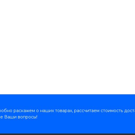
обно раскажем о наших товарах, рассчитаем стоимость дост
се Ваши вопросы!