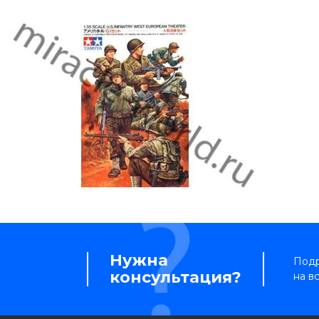
Нужна
Подр
консультация?
на в