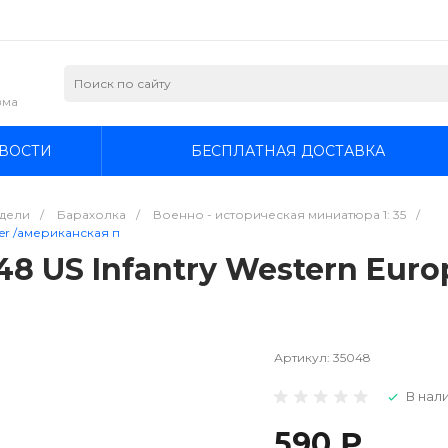
зма
ВОСТИ
БЕСПЛАТНАЯ ДОСТАВКА
дели
/
Барахолка
/
Военно - историческая миниатюра 1: 35
/
ter /американская п
8 US Infantry Western Euro
Артикул:
35048
В нали
590 ₽