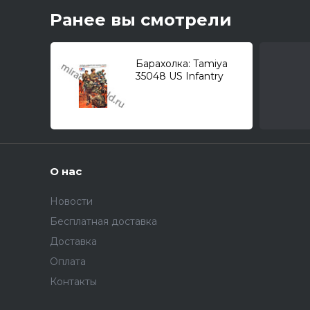
Ранее вы смотрели
Барахолка: Tamiya
35048 US Infantry
Western European
Theater /
американская п
О нас
Новости
Бесплатная доставка
Доставка
Оплата
Контакты