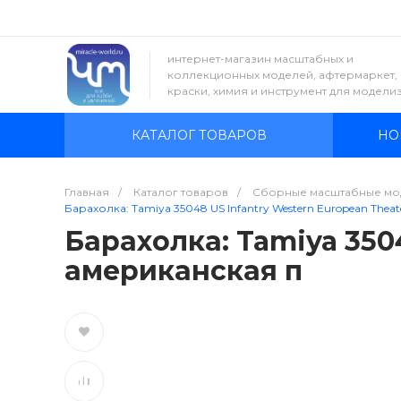
интернет-магазин масштабных и
коллекционных моделей, афтермаркет,
краски, химия и инструмент для модели
КАТАЛОГ ТОВАРОВ
НО
Главная
/
Каталог товаров
/
Сборные масштабные мо
Барахолка: Tamiya 35048 US Infantry Western European Thea
Барахолка: Tamiya 3504
американская п