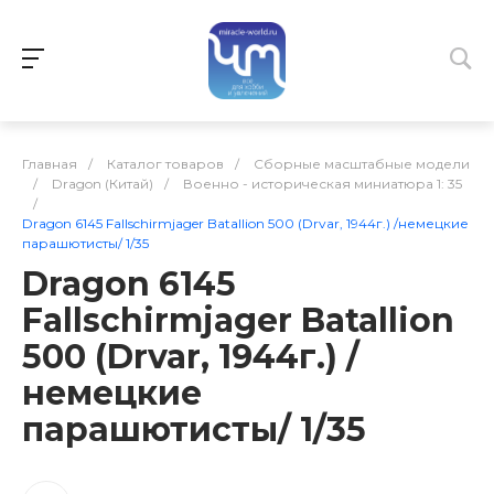
Главная
/
Каталог товаров
/
Сборные масштабные модели
/
Dragon (Китай)
/
Военно - историческая миниатюра 1: 35
/
Dragon 6145 Fallschirmjager Batallion 500 (Drvar, 1944г.) /немецкие
парашютисты/ 1/35
Dragon 6145
Fallschirmjager Batallion
500 (Drvar, 1944г.) /
немецкие
парашютисты/ 1/35