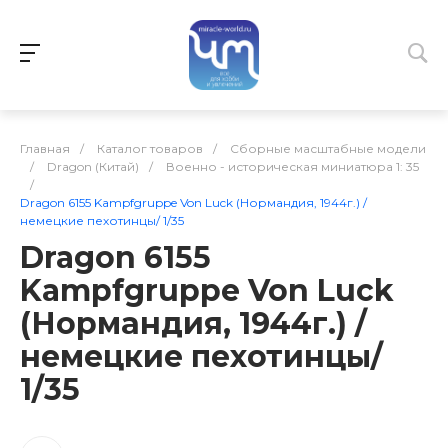
Главная
/
Каталог товаров
/
Сборные масштабные модели
/
Dragon (Китай)
/
Военно - историческая миниатюра 1: 35
/
Dragon 6155 Kampfgruppe Von Luck (Нормандия, 1944г.) /
немецкие пехотинцы/ 1/35
Dragon 6155
Kampfgruppe Von Luck
(Нормандия, 1944г.) /
немецкие пехотинцы/
1/35