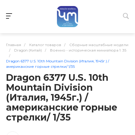
Главная
/
Каталог товаров
/
Сборные масштабные модели
/
Dragon (Китай)
/
Военно - историческая миниатюра 1: 35
/
Dragon 6377 U.S. 10th Mountain Division (Италия, 1945г.) /
американские горные стрелки/ 1/35
Dragon 6377 U.S. 10th
Mountain Division
(Италия, 1945г.) /
американские горные
стрелки/ 1/35