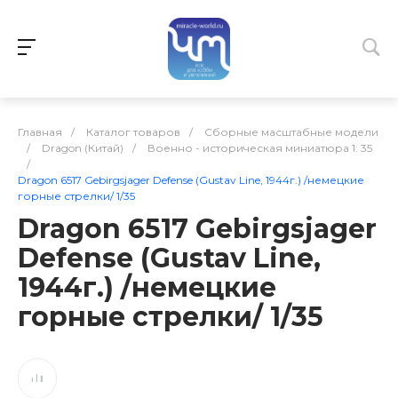
Главная
/
Каталог товаров
/
Сборные масштабные модели
/
Dragon (Китай)
/
Военно - историческая миниатюра 1: 35
/
Dragon 6517 Gebirgsjager Defense (Gustav Line, 1944г.) /немецкие
горные стрелки/ 1/35
Dragon 6517 Gebirgsjager
Defense (Gustav Line,
1944г.) /немецкие
горные стрелки/ 1/35