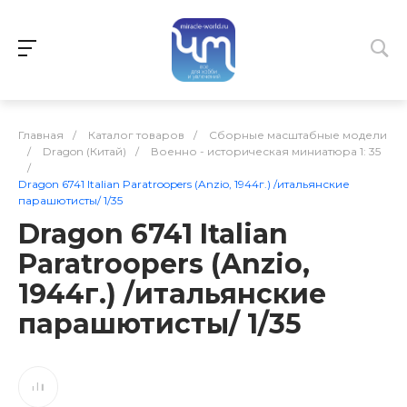
Главная
/
Каталог товаров
/
Сборные масштабные модели
/
Dragon (Китай)
/
Военно - историческая миниатюра 1: 35
/
Dragon 6741 Italian Paratroopers (Anzio, 1944г.) /итальянские
парашютисты/ 1/35
Dragon 6741 Italian
Paratroopers (Anzio,
1944г.) /итальянские
парашютисты/ 1/35