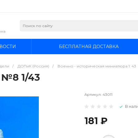
зма
ВОСТИ
БЕСПЛАТНАЯ ДОСТАВКА
дели
/
ДОПиК (Россия)
/
Военно - историческая миниатюра 1: 43
№8 1/43
Артикул:
43011
В нали
181 ₽