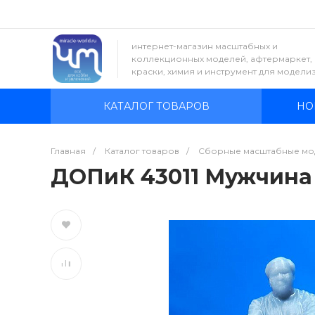
интернет-магазин масштабных и
коллекционных моделей, афтермаркет,
краски, химия и инструмент для модели
КАТАЛОГ ТОВАРОВ
НО
Главная
/
Каталог товаров
/
Сборные масштабные мо
ДОПиК 43011 Мужчина 