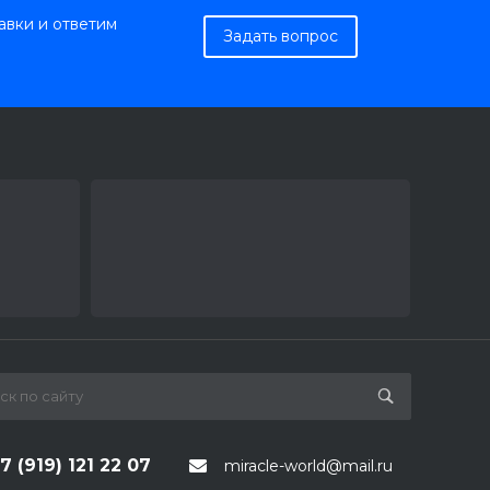
авки и ответим
Задать вопрос
7 (919) 121 22 07
miracle-world@mail.ru