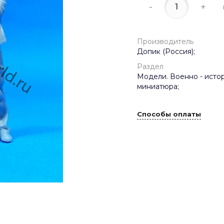
-
+
Производитель
Допик (Россия);
Раздел
Модели. Военно - исто
миниатюра;
Способы оплаты