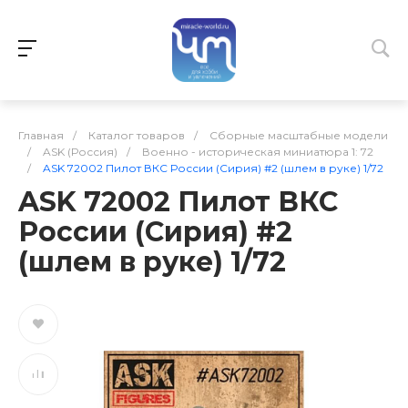
Главная
/
Каталог товаров
/
Сборные масштабные модели
/
ASK (Россия)
/
Военно - историческая миниатюра 1: 72
/
ASK 72002 Пилот ВКС России (Сирия) #2 (шлем в руке) 1/72
ASK 72002 Пилот ВКС
России (Сирия) #2
(шлем в руке) 1/72