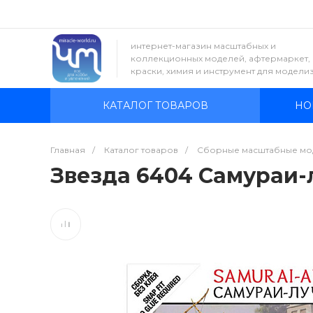
интернет-магазин масштабных и
коллекционных моделей, афтермаркет,
краски, химия и инструмент для модели
КАТАЛОГ ТОВАРОВ
НО
Главная
/
Каталог товаров
/
Сборные масштабные мо
Звезда 6404 Самураи-