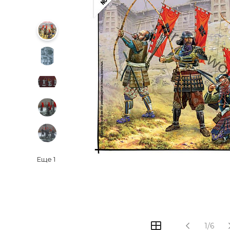
Еще
1
1/6