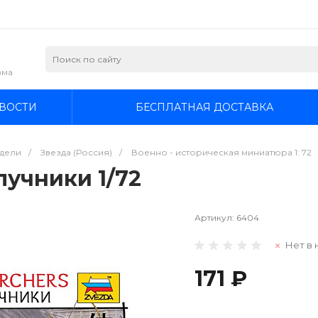
зма
ВОСТИ
БЕСПЛАТНАЯ ДОСТАВКА
дели
/
Звезда (Россия)
/
Военно - историческая миниатюра 1: 72
лучники 1/72
Артикул:
6404
Нет в 
171 ₽