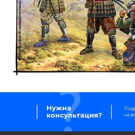
Нужна
Подр
консультация?
на в