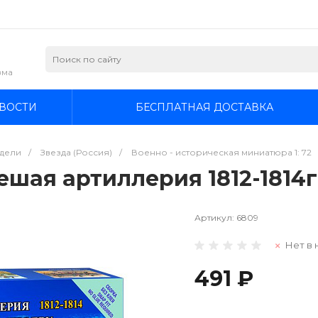
зма
ВОСТИ
БЕСПЛАТНАЯ ДОСТАВКА
дели
/
Звезда (Россия)
/
Военно - историческая миниатюра 1: 72
шая артиллерия 1812-1814г.
Артикул:
6809
Нет в 
491 ₽