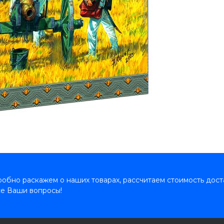
обно раскажем о наших товарах, рассчитаем стоимость дост
се Ваши вопросы!