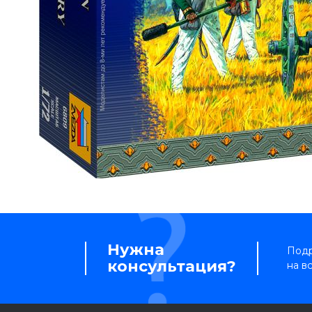
Нужна
Подр
консультация?
на в