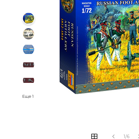
Еще
1
1/6