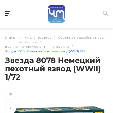
Главная
/
Каталог товаров
/
Сборные масштабные модели
/
Звезда (Россия)
/
Военно - историческая миниатюра 1: 72
/
Звезда 8078 Немецкий пехотный взвод (WWII) 1/72
Звезда 8078 Немецкий
пехотный взвод (WWII)
1/72