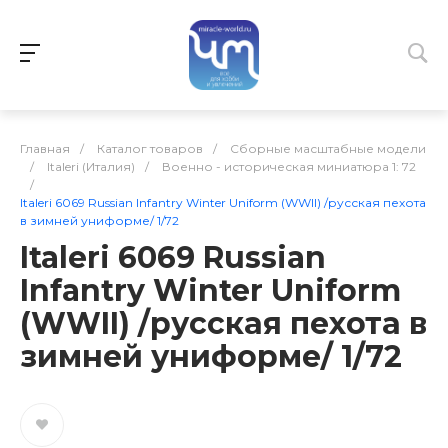
Главная
/
Каталог товаров
/
Сборные масштабные модели
/
Italeri (Италия)
/
Военно - историческая миниатюра 1: 72
/
Italeri 6069 Russian Infantry Winter Uniform (WWII) /русская пехота
в зимней униформе/ 1/72
Italeri 6069 Russian
Infantry Winter Uniform
(WWII) /русская пехота в
зимней униформе/ 1/72