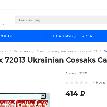
зма
ВОСТИ
БЕСПЛАТНАЯ ДОСТАВКА
дели
/
Барахолка
/
Военно - историческая миниатюра 1: 72
/
Ба
 72013 Ukrainian Cossaks Cav
Артикул:
72013
Нет в 
414 ₽