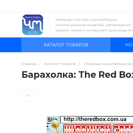
интернет-магазин масштабных и
коллекционных моделей, афтермаркет,
краски, химия и инструмент для модели
КАТАЛОГ ТОВАРОВ
НО
Главная
/
Каталог товаров
/
Сборные масштабные мо
Барахолка: The Red Box