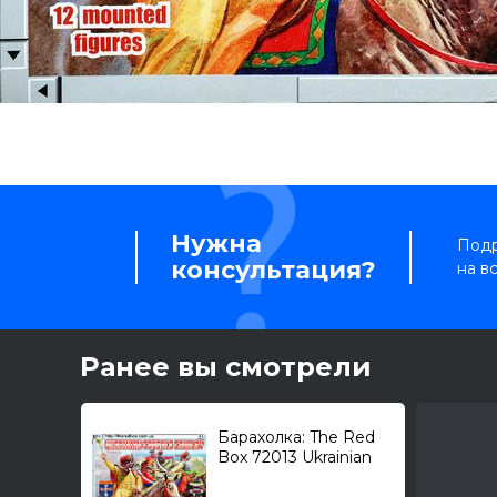
Нужна
Подр
консультация?
на в
Ранее вы смотрели
Барахолка: The Red
Box 72013 Ukrainian
Cossaks Cavalry 1/72