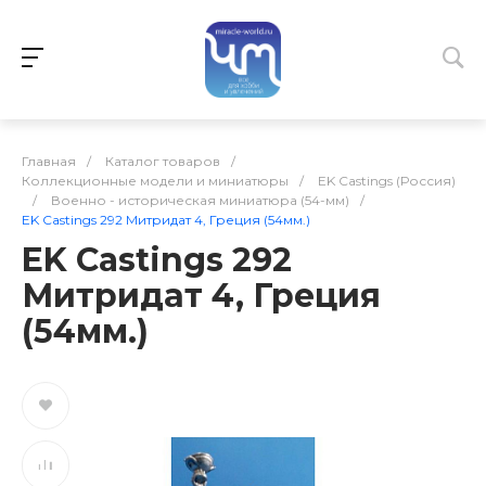
Главная
/
Каталог товаров
/
Коллекционные модели и миниатюры
/
EK Castings (Россия)
/
Военно - историческая миниатюра (54-мм)
/
EK Castings 292 Митридат 4, Греция (54мм.)
EK Castings 292
Митридат 4, Греция
(54мм.)