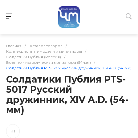
Главная
/
Каталог товаров
/
Коллекционные модели и миниатюры
/
Солдатики Публия (Россия)
/
Военно - историческая миниатюра (54-мм)
/
Солдатики Публия PTS-5017 Русский дружинник, XIV A.D. (54-мм)
Солдатики Публия PTS-
5017 Русский
дружинник, XIV A.D. (54-
мм)