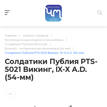
Главная
/
Каталог товаров
/
Коллекционные модели и миниатюры
/
Солдатики Публия (Россия)
/
Военно - историческая миниатюра (54-мм)
/
Солдатики Публия PTS-5021 Викинг, IX-X A.D. (54-мм)
Солдатики Публия PTS-
5021 Викинг, IX-X A.D.
(54-мм)