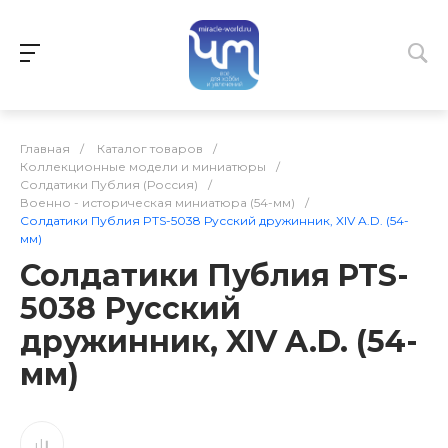
Главная
/
Каталог товаров
/
Коллекционные модели и миниатюры
/
Солдатики Публия (Россия)
/
Военно - историческая миниатюра (54-мм)
/
Солдатики Публия PTS-5038 Русский дружинник, XIV A.D. (54-
мм)
Солдатики Публия PTS-
5038 Русский
дружинник, XIV A.D. (54-
мм)